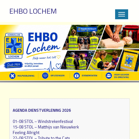
EHBO LOCHEM
Wissel
navigatie
Sla
over
en
ga
meteen
naar
de
inhoud
AGENDA DIENSTVERLENING 2026
01-08 STOL – Windstrekenfestival
15-08 STOL – Matthijs van Nieuwkerk
Feeling Allright
22-08 STOL – Tribute to the Cats