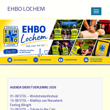
EHBO LOCHEM
Wissel
navigatie
Sla
over
en
ga
meteen
naar
de
inhoud
AGENDA DIENSTVERLENING 2026
01-08 STOL – Windstrekenfestival
15-08 STOL – Matthijs van Nieuwkerk
Feeling Allright
22-08 STOL – Tribute to the Cats